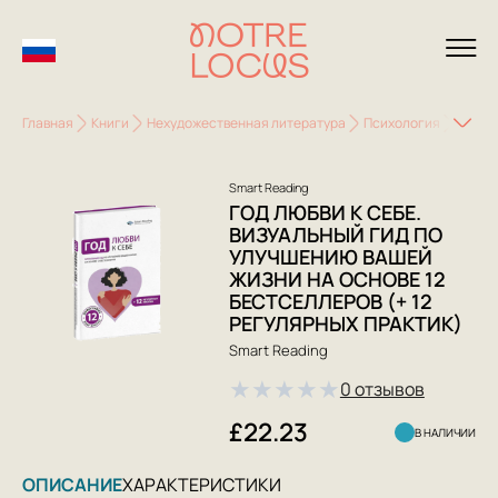
Главная
Книги
Нехудожественная литература
Психология
Класс
Smart Reading
ГОД ЛЮБВИ К СЕБЕ.
ВИЗУАЛЬНЫЙ ГИД ПО
УЛУЧШЕНИЮ ВАШЕЙ
ЖИЗНИ НА ОСНОВЕ 12
БЕСТСЕЛЛЕРОВ (+ 12
РЕГУЛЯРНЫХ ПРАКТИК)
Smart Reading
★
★
★
★
★
0 отзывов
£22.23
В НАЛИЧИИ
ОПИСАНИЕ
ХАРАКТЕРИСТИКИ