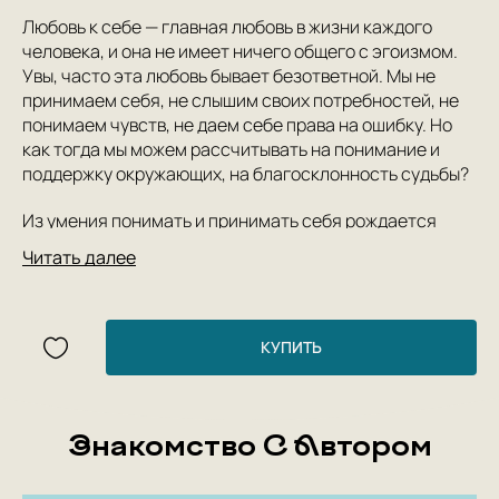
Любовь к себе — главная любовь в жизни каждого
человека, и она не имеет ничего общего с эгоизмом.
Увы, часто эта любовь бывает безответной. Мы не
принимаем себя, не слышим своих потребностей, не
понимаем чувств, не даем себе права на ошибку. Но
как тогда мы можем рассчитывать на понимание и
поддержку окружающих, на благосклонность судьбы?
Из умения понимать и принимать себя рождается
чувство безусловной ценности и собственного
Читать далее
достоинства. И уже следующим шагом можно
«возлюбить ближнего как самого себя». Безусловной
ценностью обладает любая личность, любое живое
существо. Но как это принять и использовать в
КУПИТЬ
отношениях, если мы отказываем себе в праве быть
любимыми?
Давайте учиться любви к себе вместе! Для вас и
Знакомство С Автором
ваших близких мы подготовили практический
мотивирующий инструмент — сборник «Год любви к