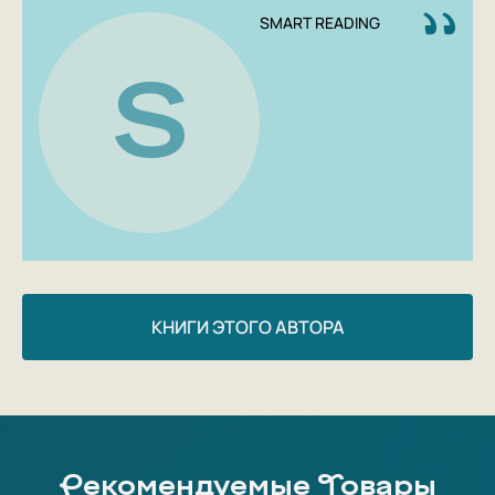
себе».
SMART READING
В каждой главе вы будете открывать новые стороны
S
себя. А к концу книги, полностью убедившись, что
заслуживаете собственной любви и понимания,
сформулируете свои потребности и цели.
В сборник вошли 12 инфографик по лучшим книгам по
теме и 12 эффективных практик на каждый день.
Практики важно выполнять регулярно, можно на
каждую практику отвести по месяцу. И тогда, через
год, вы с удовлетворением сможете сказать, что
переизобрели себя и отношение к себе.
КНИГИ ЭТОГО АВТОРА
Рекомендуемые Товары