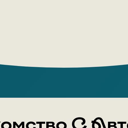
омство С Ав