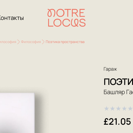
Контакты
философия
Философия
Поэтика пространства
Гараж
ПОЭТИ
Башляр Га
★
★
★
★
£21.05