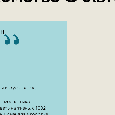
ОН
и искусствовед.
ремесленника.
ть на жизнь, с 1902
и, сначала в городке