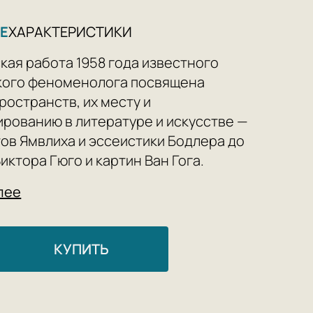
Е
ХАРАКТЕРИСТИКИ
кая работа 1958 года известного
кого феноменолога посвящена
ространств, их месту и
рованию в литературе и искусстве —
тов Ямвлиха и эссеистики Бодлера до
иктора Гюго и картин Ван Гога.
пространства» — одно из самых
лее
х исследований феномена дома.
иглашает нас в путешествие от
о чердака, чтобы показать, как
КУПИТЬ
е жилища и других укрытий формируют
и, воспоминания и мечты.