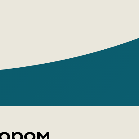
тором