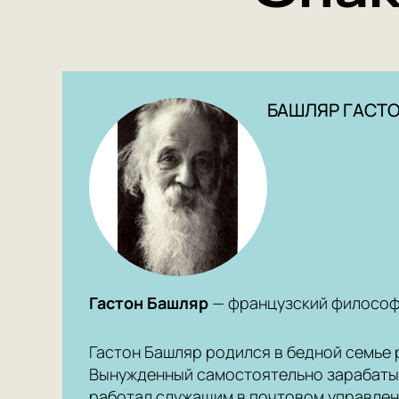
БАШЛЯР ГАСТ
Гастон Башляр
— французский философ 
Гастон Башляр родился в бедной семье 
Вынужденный самостоятельно зарабатыва
работал служащим в почтовом управлени