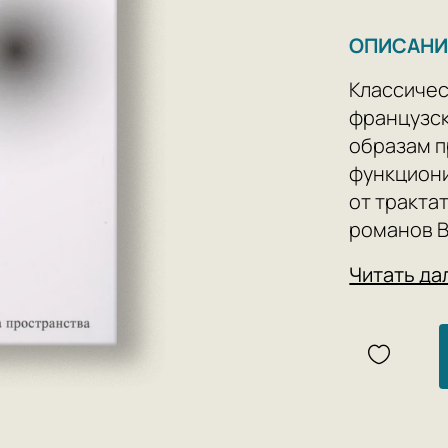
ОПИСАНИ
Классичес
французс
образам п
функциони
от тракта
романов В
«Поэтика 
Читать да
лирически
Башляр пр
подвала д
восприяти
наши мысл