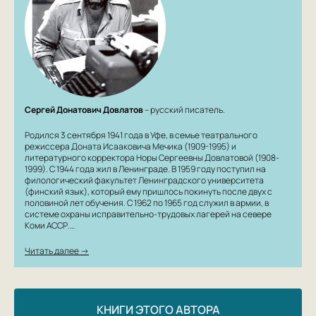
Сергей Донатович Довлатов
– русский писатель.
Родился 3 сентября 1941 года в Уфе, в семье театрального
режиссера Доната Исааковича Мечика (1909-1995) и
литературного корректора Норы Сергеевны Довлатовой (1908-
1999). С 1944 года жил в Ленинграде. В 1959 году поступил на
филологический факультет Ленинградского университета
(финский язык), который ему пришлось покинуть после двух с
половиной лет обучения. С 1962 по 1965 год служил в армии, в
системе охраны исправительно-трудовых лагерей на севере
Коми АССР.…
Читать далее →
КНИГИ ЭТОГО АВТОРА