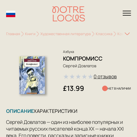
Главная
Книги
Художественная литература
Классика
Компроми
Азбука
КОМПРОМИСС
Сергей Довлатов
★
★
★
★
★
0 отзывов
£13.99
НЕТ В НАЛИЧИИ
ОПИСАНИЕ
ХАРАКТЕРИСТИКИ
Сергей Довлатов — один из наиболее популярных и
читаемых русских писателей конца ХХ — начала XXI
века. Его повести, рассказы и записные книжки