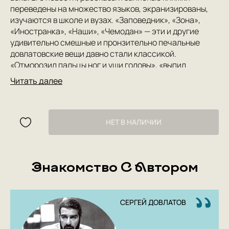
переведены на множество языков, экранизированы,
изучаются в школе и вузах. «Заповедник», «Зона»,
«Иностранка», «Наши», «Чемодан» — эти и другие
удивительно смешные и пронзительно печальные
довлатовские вещи давно стали классикой.
«Отморозил пальцы ног и уши головы», «выпил
накануне — ощущение, как будто проглотил заячью
Читать далее
шапку с ушами», «алкоголизм излечим — пьянство —
нет» — шутки Довлатова запоминаешь сразу и на всю
жизнь, а книги перечитываешь десятки раз. Они
никогда не надоедают.
НЕТ В НАЛИЧИИ
Знакомство С Автором
СЕРГЕЙ ДОВЛАТОВ