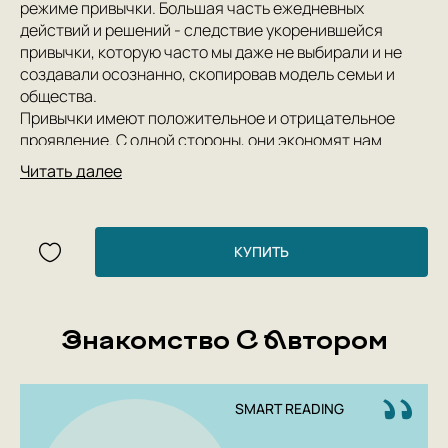
режиме привычки. Большая часть ежедневных
действий и решений - следствие укоренившейся
привычки, которую часто мы даже не выбирали и не
создавали осознанно, скопировав модель семьи и
общества.
Привычки имеют положительное и отрицательное
проявление. С одной стороны, они экономят нам
время и энергию, которые мы можем использовать на
Читать далее
новые задачи. С другой, являются якорем,
приковывают нас к одинаковому шаблону поведения.
Привычки часто выступают невидимой причиной
нашей неспособности что-то изменить в своей жизни.
КУПИТЬ
Мы все знаем о пользе движения и здоровом питании,
но только нестандартная ситуация способна
разомкнуть цепь повторяющейся привычки проверять
Знакомство С Автором
ленту социальной сети за обедом и пользоваться
лифтом.
Хотите что-то изменить - начните с привычки. С
осознания ее наличия, понимания механизма ее
SMART READING
работы, триггеров и последствий. Любую привычку