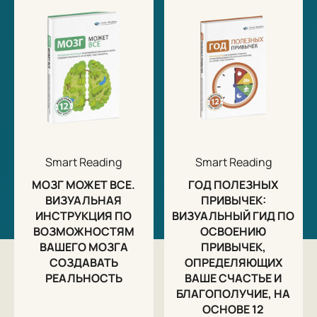
коммуницировать.
Эта книга - гид по белому полю, отделяющему вас от
вашей цели. Это исчерпывающий набор
инструментов, которые помогут вам:
определить желаемое и спланировать путь;
управлять временем;
развивать необходимые навыки и возможности;
действовать, несмотря на препятствия и страх;
правильно распоряжаться заработанным.
Главная особенность этого набора - максимальная
Smart Reading
Smart Reading
практичность и эффективность! Мы прочли за вас
сотни книг, сэкономив многие дни поиска и чтения, и
МОЗГ МОЖЕТ ВСЕ.
ГОД ПОЛЕЗНЫХ
выбрали самые практико-ориентированные и
ВИЗУАЛЬНАЯ
ПРИВЫЧЕК:
проверенные. Но не только. Мы визуализировали
ИНСТРУКЦИЯ ПО
ВИЗУАЛЬНЫЙ ГИД ПО
методики и идеи. В виде инфографики они лучше
ВОЗМОЖНОСТЯМ
ОСВОЕНИЮ
воспринимаются и легче запоминаются. А 10
ВАШЕГО МОЗГА
ПРИВЫЧЕК,
ключевых идей каждой книги напомнят о самом
СОЗДАВАТЬ
ОПРЕДЕЛЯЮЩИХ
важном.
РЕАЛЬНОСТЬ
ВАШЕ СЧАСТЬЕ И
Составление и оформление ООО «Смарт Ридинг».
БЛАГОПОЛУЧИЕ, НА
ОСНОВЕ 12