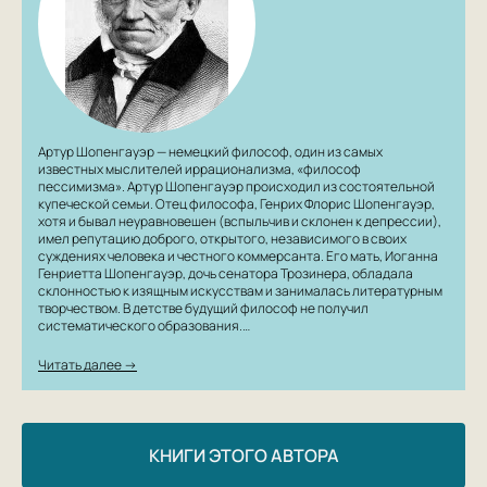
Артур Шопенгауэр — немецкий философ, один из самых
известных мыслителей иррационализма, «философ
пессимизма». Артур Шопенгауэр происходил из состоятельной
купеческой семьи. Отец философа, Генрих Флорис Шопенгауэр,
хотя и бывал неуравновешен (вспыльчив и склонен к депрессии),
имел репутацию доброго, открытого, независимого в своих
суждениях человека и честного коммерсанта. Его мать, Иоганна
Генриетта Шопенгауэр, дочь сенатора Трозинера, обладала
склонностью к изящным искусствам и занималась литературным
творчеством. В детстве будущий философ не получил
систематического образования.…
Читать далее →
КНИГИ ЭТОГО АВТОРА