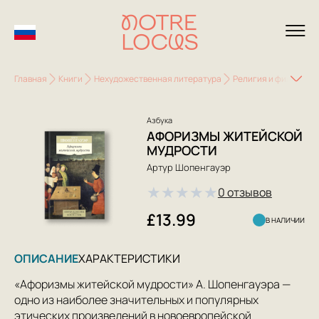
Главная
Книги
Нехудожественная литература
Религия и философи
Азбука
АФОРИЗМЫ ЖИТЕЙСКОЙ
МУДРОСТИ
Артур Шопенгауэр
★
★
★
★
★
0 отзывов
£13.99
В НАЛИЧИИ
ОПИСАНИЕ
ХАРАКТЕРИСТИКИ
«Афоризмы житейской мудрости» А. Шопенгауэра —
одно из наиболее значительных и популярных
этических произведений в новоевропейской