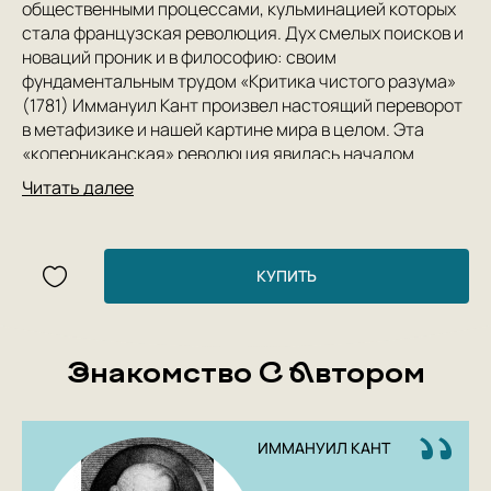
общественными процессами, кульминацией которых
стала французская революция. Дух смелых поисков и
новаций проник и в философию: своим
фундаментальным трудом «Критика чистого разума»
(1781) Иммануил Кант произвел настоящий переворот
в метафизике и нашей картине мира в целом. Эта
«коперниканская» революция явилась началом
нового — критического — периода и в творчестве
Читать далее
самого мыслителя.
В издание вошли два произведения критического
периода.
«Пролегомены ко всякой будущей метафизике» (1783)
КУПИТЬ
— своего рода ключ к пониманию «Критики чистого
разума». Задуманное как краткое популярное
изложение этого большого сложного труда, в
Знакомство С Автором
процессе работы сочинение было дополнено
пояснениями, призванными опровергнуть ошибочную
трактовку наиболее существенных положений
кантовского учения и подготовить читателя к
ИММАНУИЛ КАНТ
восприятию «Критики».