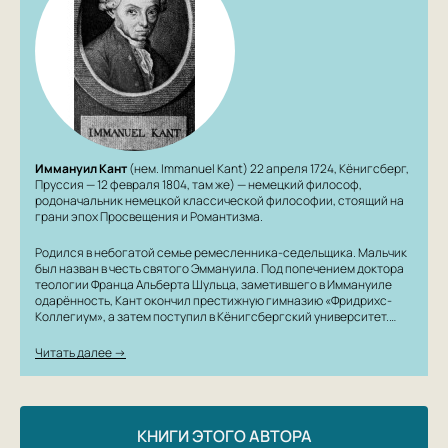
«Основы метафизики нравственности» (1785) —
этический трактат, в котором Кант развивает
философское обоснование морального закона —
категорического императива.
Иммануил Кант
(нем. Immanuel Kant) 22 апреля 1724, Кёнигсберг,
Пруссия — 12 февраля 1804, там же) — немецкий философ,
родоначальник немецкой классической философии, стоящий на
грани эпох Просвещения и Романтизма.
Родился в небогатой семье ремесленника-седельщика. Мальчик
был назван в честь святого Эммануила. Под попечением доктора
теологии Франца Альберта Шульца, заметившего в Иммануиле
одарённость, Кант окончил престижную гимназию «Фридрихс-
Коллегиум», а затем поступил в Кёнигсбергский университет.…
Читать далее →
КНИГИ ЭТОГО АВТОРА