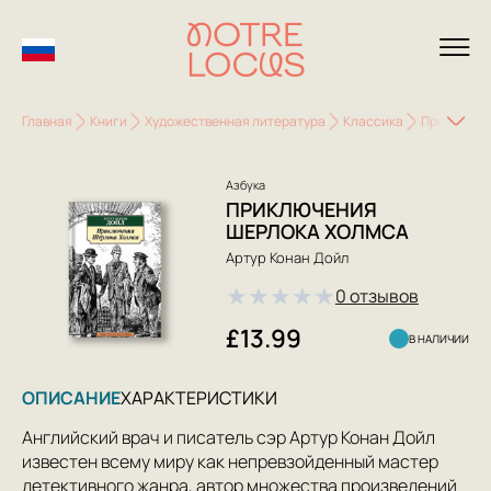
Главная
Книги
Художественная литература
Классика
Приключен
Азбука
ПРИКЛЮЧЕНИЯ
ШЕРЛОКА ХОЛМСА
Артур Конан Дойл
★
★
★
★
★
0 отзывов
£13.99
В НАЛИЧИИ
ОПИСАНИЕ
ХАРАКТЕРИСТИКИ
Английский врач и писатель сэр Артур Конан Дойл
известен всему миру как непревзойденный мастер
детективного жанра, автор множества произведений