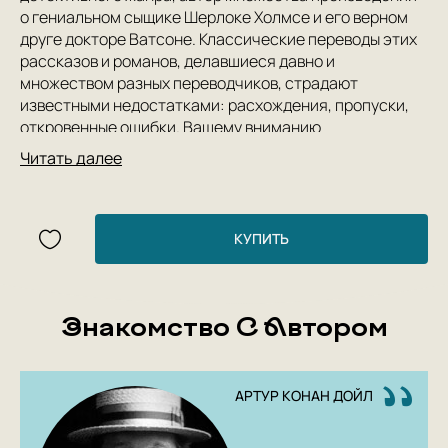
о гениальном сыщике Шерлоке Холмсе и его верном
друге докторе Ватсоне. Классические переводы этих
рассказов и романов, делавшиеся давно и
множеством разных переводчиков, страдают
известными недостатками: расхождения, пропуски,
откровенные ошибки. Вашему вниманию
предлагается сборник «Приключения Шерлока
Читать далее
Холмса» с новыми переводами, выполненными
Людмилой Бриловой и Сергеем Сухаревым —
мастерами, чьи переводы Кадзуо Исигуро и Рэя
Брэдбери, Фрэнсиса Скотта Фицджеральда и Чарльза
КУПИТЬ
Паллисера, Томаса Де Квинси, Германа Мелвилла и
других давно стали классическими.
Знакомство С Автором
АРТУР КОНАН ДОЙЛ