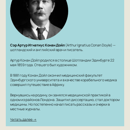
Сэр Артур Игнатиус Конан Дойл
(Arthur Ignatius Conan Doyle) —
шотландский и английский врач и писатель.
Артур Конан Дойл родился в столице Шотландии Эдинбурге 22
мая 1859 года. Отец его был художником.
В 1881 году Конан Дойл окончил медицинский факультет
Эдинбургского университета и в качестве корабельного медика
совершил путешествие в Африку.
Вернувшись на родину, он занялся медицинской практикой в
одном из районов Лондона. Защитил диссертацию, стал доктором
медицины. Но постепенно начал писать рассказы и очерки в
местные журналы.
Читать далее →