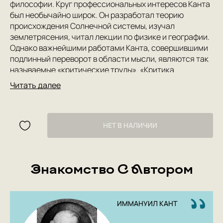
философии. Круг профессиональных интересов Канта
был необычайно широк. Он разработал теорию
происхождения Солнечной системы, изучал
землетрясения, читал лекции по физике и географии.
Однако важнейшими работами Канта, совершившими
подлинный переворот в области мысли, являются так
называемые «критические труды». «Критика
практического разума» была опубликована в 1788 г.
Читать далее
Это главное морально-философское сочинение
Канта. Отталкиваясь от понятия универсального
нравственного закона (категорического
императива), Кант предлагает его строго этическое
НЕТ В НАЛИЧИИ
обоснование. В основе этого закона лежит
представление о трансцендентальной свободе, или
персональной свободе воли, которая присуща
Знакомство С Автором
человеку и немыслима без нравственной
самодисциплины. Поскольку, как считал философ,
лишь абсолютно добровольное деяние может быть
признано нравственным.
ИММАНУИЛ КАНТ