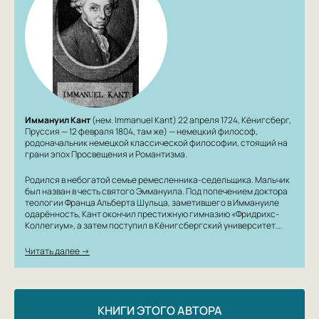
Иммануил Кант
(нем. Immanuel Kant) 22 апреля 1724, Кёнигсберг,
Пруссия — 12 февраля 1804, там же) — немецкий философ,
родоначальник немецкой классической философии, стоящий на
грани эпох Просвещения и Романтизма.
Родился в небогатой семье ремесленника-седельщика. Мальчик
был назван в честь святого Эммануила. Под попечением доктора
теологии Франца Альберта Шульца, заметившего в Иммануиле
одарённость, Кант окончил престижную гимназию «Фридрихс-
Коллегиум», а затем поступил в Кёнигсбергский университет.…
Читать далее →
КНИГИ ЭТОГО АВТОРА