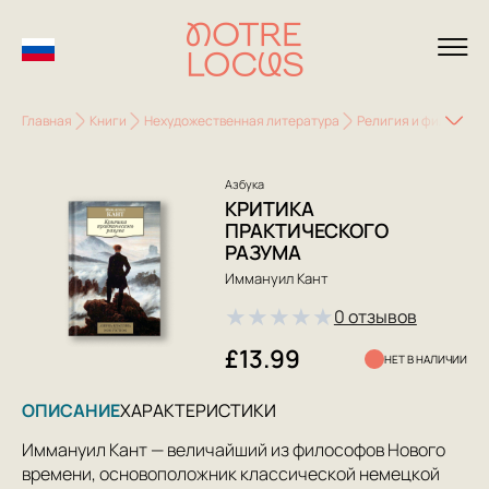
Главная
Книги
Нехудожественная литература
Религия и философи
Азбука
КРИТИКА
ПРАКТИЧЕСКОГО
РАЗУМА
Иммануил Кант
★
★
★
★
★
0 отзывов
£13.99
НЕТ В НАЛИЧИИ
ОПИСАНИЕ
ХАРАКТЕРИСТИКИ
Иммануил Кант — величайший из философов Нового
времени, основоположник классической немецкой